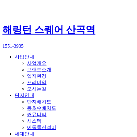
해링턴 스퀘어 산곡역
1551-3935
사업안내
사업개요
브랜드소개
입지환경
프리미엄
오시는길
단지안내
단지배치도
동호수배치도
커뮤니티
시스템
이동통신설비
세대안내