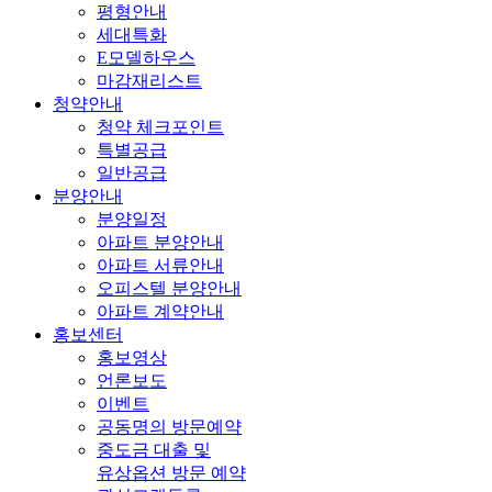
평형안내
세대특화
E모델하우스
마감재리스트
청약안내
청약 체크포인트
특별공급
일반공급
분양안내
분양일정
아파트 분양안내
아파트 서류안내
오피스텔 분양안내
아파트 계약안내
홍보센터
홍보영상
언론보도
이벤트
공동명의 방문예약
중도금 대출 및
유상옵션 방문 예약